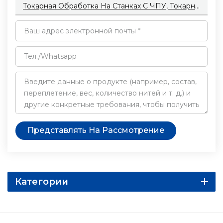
Токарная Обработка На Станках С ЧПУ, Токарная Обработка Нержавеющей Стали, Фрезерование На Заказ, Изготовление Автомобильных Винтов, Листовой Прокат (3/4/5 Осей), Изготовление Деталей Для Токарных Станков По Алюминию.
Представлять На Рассмотрение
Категории