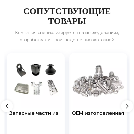
СОПУТСТВУЮЩИЕ
ТОВАРЫ
Компания специализируется на исследованиях,
разработках и производстве высокоточной
прецизионной продукции, а также предоставляет услуги
в области 3C, бытовой техники, транспортных средств на
новых источниках энергии, накопителей энергии и т. д. в
стране и за рубежом.
Запасные части из
OEM изготовленная
титанового
на заказ
металла
алюминиевая